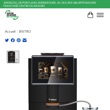
3050 BOUL. DE PORTLAND, SHERBROOKE, J1L 1K1 | 819-346-8979 (ANCIEN
FRANCHISÉ CENTRE DU RASOIR)
Panier
Accueil
/
BISTRO
Product image slideshow Items