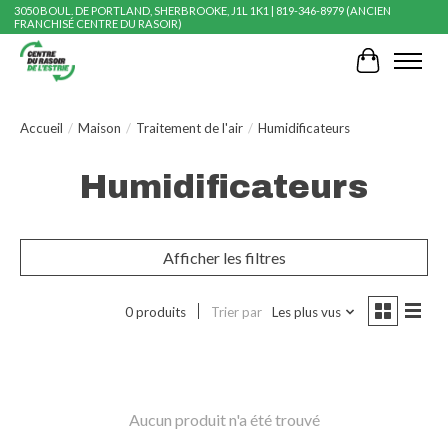
3050 BOUL. DE PORTLAND, SHERBROOKE, J1L 1K1 | 819-346-8979 (ANCIEN
FRANCHISÉ CENTRE DU RASOIR)
Panier
Accueil
/
Maison
/
Traitement de l'air
/
Humidificateurs
Humidificateurs
Afficher les filtres
0 produits
Trier par
Les plus vus
Aucun produit n'a été trouvé