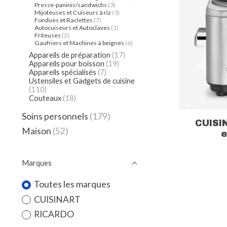
Presse-paninis/sandwichs
(3)
Mijoteuses et Cuiseurs à riz
(3)
Fondues et Raclettes
(7)
Autocuiseurs et Autoclaves
(1)
Friteuses
(2)
Gaufriers et Machines à beignes
(6)
Appareils de préparation
(17)
Appareils pour boisson
(19)
Appareils spécialisés
(7)
Ustensiles et Gadgets de cuisine
(110)
Couteaux
(18)
Soins personnels
(179)
CUISIN
Maison
(52)
e
Marques
Toutes les marques
CUISINART
RICARDO