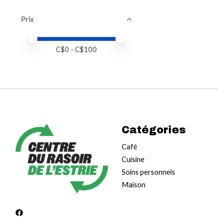
Prix
Prix minimum
Price maximum value
C$
0
- C$
100
Catégories
Café
Cuisine
Soins personnels
Maison