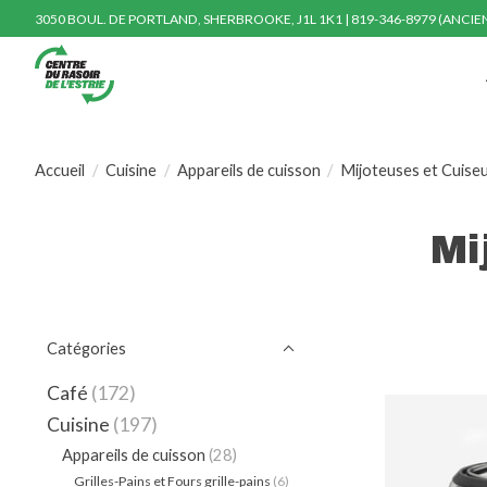
3050 BOUL. DE PORTLAND, SHERBROOKE, J1L 1K1 | 819-346-8979 (ANCI
Accueil
/
Cuisine
/
Appareils de cuisson
/
Mijoteuses et Cuiseu
Mi
Catégories
Café
(172)
Cuisine
(197)
Appareils de cuisson
(28)
Grilles-Pains et Fours grille-pains
(6)