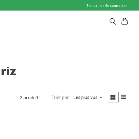
S’inscrire / Se connecter
riz
Trier par
Les plus vus
2 produits