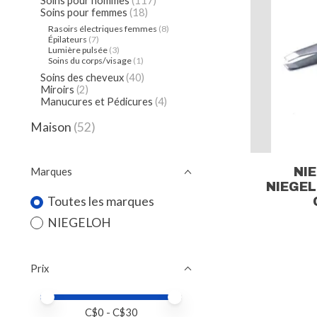
Soins pour hommes
(117)
Soins pour femmes
(18)
Rasoirs électriques femmes
(8)
Épilateurs
(7)
Lumière pulsée
(3)
Soins du corps/visage
(1)
Soins des cheveux
(40)
Miroirs
(2)
Manucures et Pédicures
(4)
Maison
(52)
NI
Marques
NIEGEL
Toutes les marques
NIEGELOH
Prix
Prix minimum
Price maximum value
C$
0
- C$
30