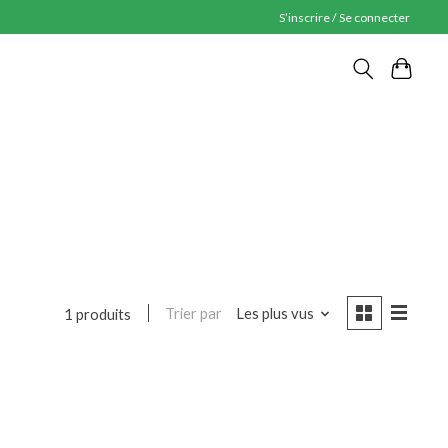
S’inscrire / Se connecter
Trier par
Les plus vus
1 produits