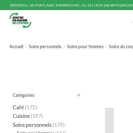
3050 BOUL. DE PORTLAND, SHERBROOKE, J1L 1K1 | 819-346-8979 (ANCI
Accueil
/
Soins personnels
/
Soins pour femmes
/
Soins du cor
Catégories
Café
(172)
Cuisine
(197)
Soins personnels
(179)