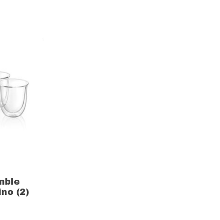
mble
no (2)