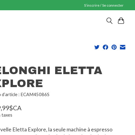
S’inscrire / Se connecter
ELONGHI ELETTA
XPLORE
 d’article : ECAM45086S
9,99$CA
s taxes
velle Eletta Explore, la seule machine à espresso