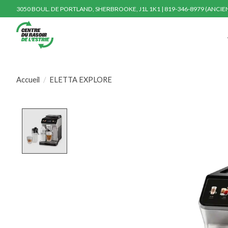
3050 BOUL. DE PORTLAND, SHERBROOKE, J1L 1K1 | 819-346-8979 (ANCI
Accueil
/
ELETTA EXPLORE
Product image slideshow Items