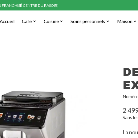
EN FRANCHISÉ CENTRE DU RASOIR)
Accueil
Café
Cuisine
Soins personnels
Maison
D
E
Numéro
2 49
Sans le
La nou