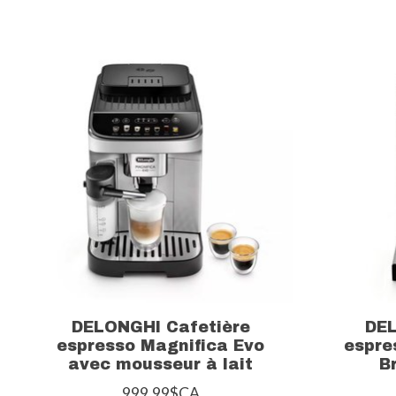
Articles du carrousel de produits
DELONGHI Cafetière
DE
espresso Magnifica Evo
espre
avec mousseur à lait
B
999,99$CA