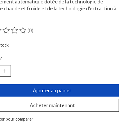
ement automatique dotée de la technologie de
 chaude et froide et de la technologie d’extraction à
(0)
duit est évalué à
0
sur 5
stock
é :
Ajouter au panier
Acheter maintenant
ter pour comparer