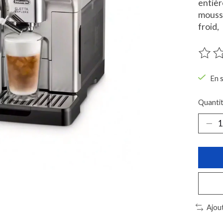
entièr
mousse
froid,
Ce pro
En 
Quantit
Ajou