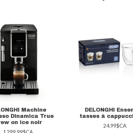
LONGHI Machine
DELONGHI Ense
sso Dinamica True
tasses à cappucci
rew on ice noir
24,99$CA
1 299,99$CA