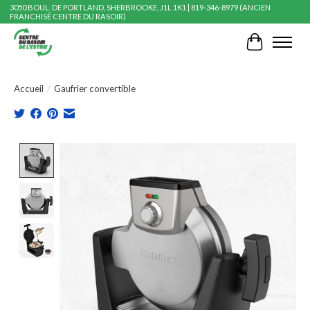
3050 BOUL. DE PORTLAND, SHERBROOKE, J1L 1K1 | 819-346-8979 (ANCIEN
FRANCHISÉ CENTRE DU RASOIR)
Panier
Accueil
/
Gaufrier convertible
Product image slideshow Items