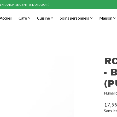
EN FRANCHISÉ CENTRE DU RASOIR)
Accueil
Café
Cuisine
Soins personnels
Maison
R
- 
(P
Numéro 
17,9
Sans le