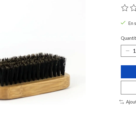
Ce pro
En 
Quantit
Ajou