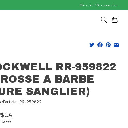
S’inscrire / Se connecter
OCKWELL RR-959822
BROSSE A BARBE
URE SANGLIER)
d’article : RR-959822
9$CA
s taxes