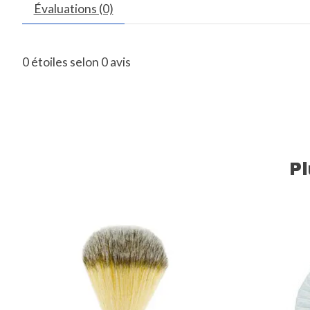
Évaluations (0)
0
étoiles selon
0
avis
P
Articles du carrousel de produits