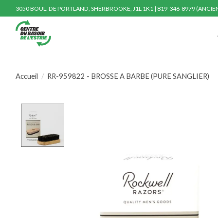
3050 BOUL. DE PORTLAND, SHERBROOKE, J1L 1K1 | 819-346-8979 (ANCI
Accueil
/
RR-959822 - BROSSE A BARBE (PURE SANGLIER)
Product image slideshow Items