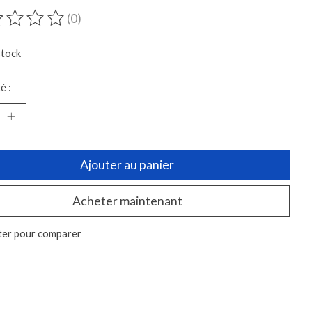
(0)
duit est évalué à
0
sur 5
stock
é :
Ajouter au panier
Acheter maintenant
ter pour comparer