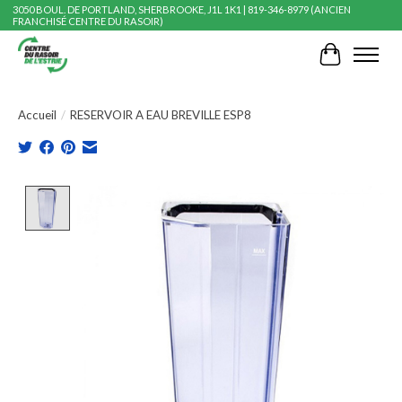
3050 BOUL. DE PORTLAND, SHERBROOKE, J1L 1K1 | 819-346-8979 (ANCIEN
FRANCHISÉ CENTRE DU RASOIR)
Panier
Accueil
/
RESERVOIR A EAU BREVILLE ESP8
Product image slideshow Items