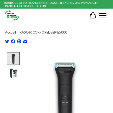
3050 BOUL. DE PORTLAND, SHERBROOKE, J1L 1K1 | 819-346-8979 (ANCIEN
FRANCHISÉ CENTRE DU RASOIR)
Panier
Accueil
/
RASOIR CORPOREL SERIE5000
Product image slideshow Items