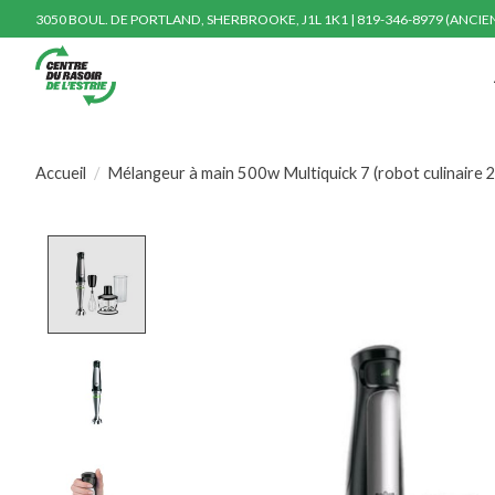
3050 BOUL. DE PORTLAND, SHERBROOKE, J1L 1K1 | 819-346-8979 (ANCI
Accueil
/
Mélangeur à main 500w Multiquick 7 (robot culinaire 2
Product image slideshow Items