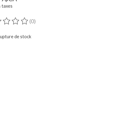
s taxes
(0)
duit est évalué à
0
sur 5
rupture de stock