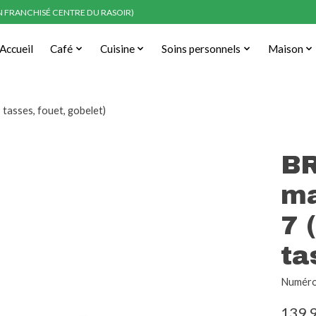
EN FRANCHISÉ CENTRE DU RASOIR)
Accueil
Café
Cuisine
Soins personnels
Maison
 tasses, fouet, gobelet)
BR
ma
7 
ta
Numéro
139,