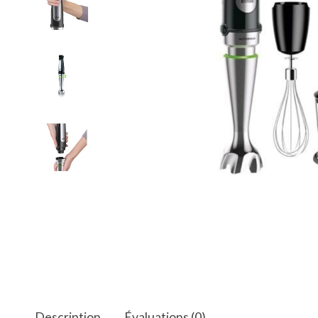
Description
Évaluations (0)