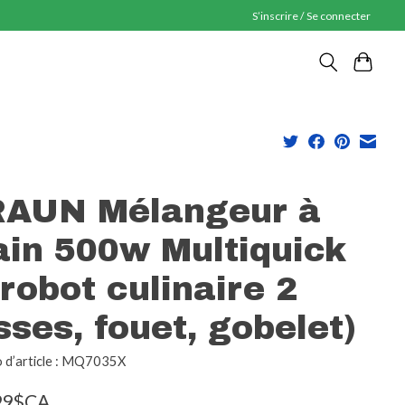
S’inscrire / Se connecter
AUN Mélangeur à
in 500w Multiquick
(robot culinaire 2
sses, fouet, gobelet)
 d’article : MQ7035X
99$CA