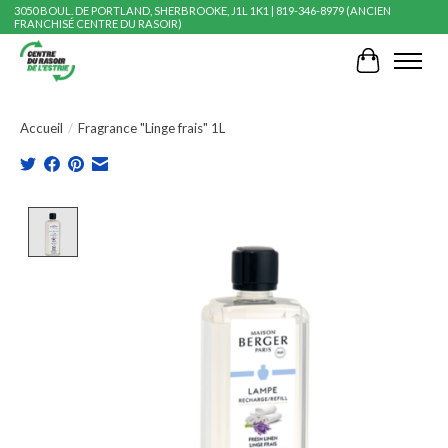
3050 BOUL. DE PORTLAND, SHERBROOKE, J1L 1K1 | 819-346-8979 (ANCIEN
FRANCHISÉ CENTRE DU RASOIR)
Panier
Accueil
/
Fragrance "Linge frais" 1L
Product image slideshow Items