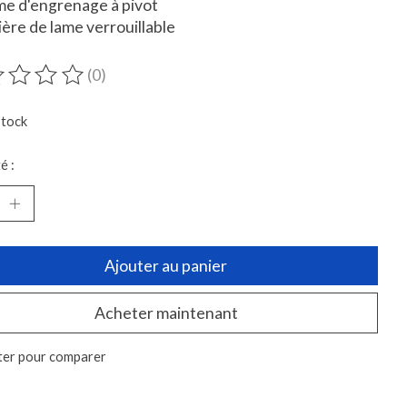
e d'engrenage à pivot
ère de lame verrouillable
(0)
duit est évalué à
0
sur 5
stock
é :
Ajouter au panier
Acheter maintenant
ter pour comparer