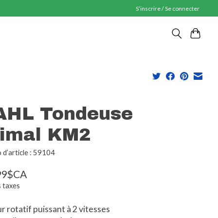
S’inscrire / Se connecter
HL Tondeuse
imal KM2
d’article : 59104
99$CA
s taxes
 rotatif puissant à 2 vitesses