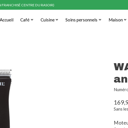
EN FRANCHISÉ CENTRE DU RASOIR)
Accueil
Café
Cuisine
Soins personnels
Maison
WA
an
Numéro 
169,
Sans le
Moteur