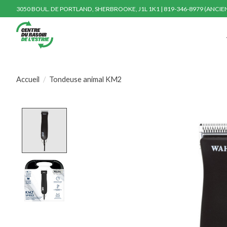
3050 BOUL. DE PORTLAND, SHERBROOKE, J1L 1K1 | 819-346-8979 (ANCI
Accueil
/
Tondeuse animal KM2
Product image slideshow Items