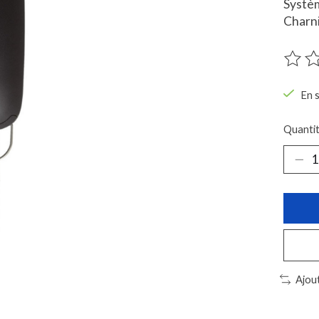
Systèm
Charni
Ce pro
En 
Quantit
Ajou