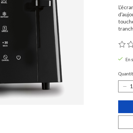
L’écra
d’aujou
touche
tranch
Ce pro
En 
Quantit