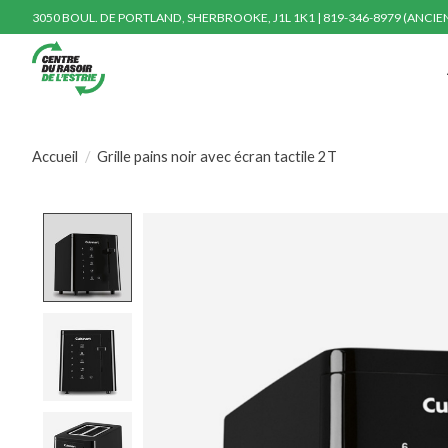
3050 BOUL. DE PORTLAND, SHERBROOKE, J1L 1K1 | 819-346-8979 (ANCI
Accueil
/
Grille pains noir avec écran tactile 2T
Product image slideshow Items