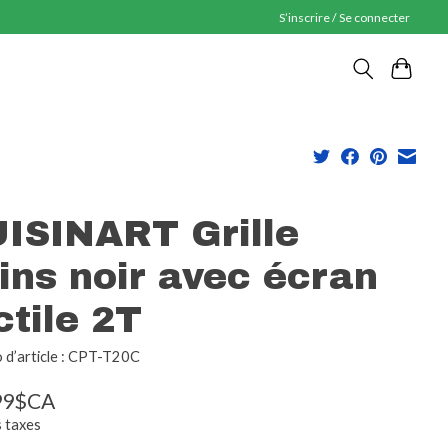
S’inscrire / Se connecter
ISINART Grille
ins noir avec écran
ctile 2T
d’article : CPT-T20C
99$CA
s taxes