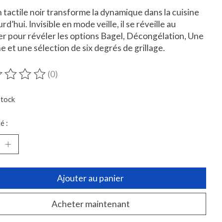
n tactile noir transforme la dynamique dans la cuisine
rd’hui. Invisible en mode veille, il se réveille au
r pour révéler les options Bagel, Décongélation, Une
e et une sélection de six degrés de grillage.
(0)
duit est évalué à
0
sur 5
stock
é :
Ajouter au panier
Acheter maintenant