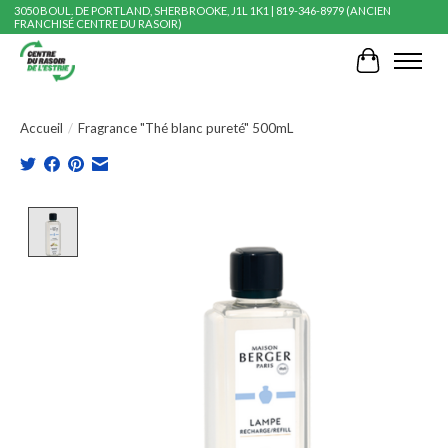
3050 BOUL. DE PORTLAND, SHERBROOKE, J1L 1K1 | 819-346-8979 (ANCIEN
FRANCHISÉ CENTRE DU RASOIR)
Panier
Accueil
/
Fragrance "Thé blanc pureté" 500mL
Product image slideshow Items