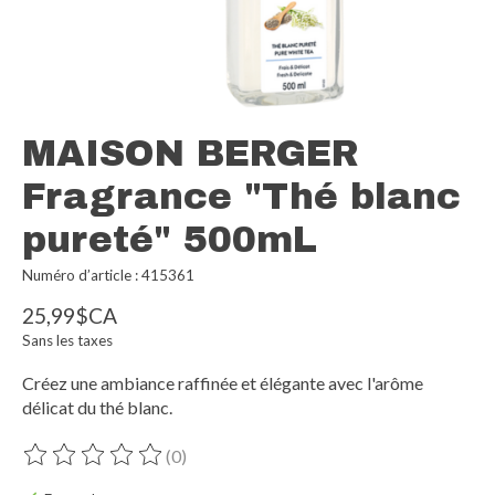
MAISON BERGER
Fragrance "Thé blanc
pureté" 500mL
Numéro d’article : 415361
25,99$CA
Sans les taxes
Créez une ambiance raffinée et élégante avec l'arôme
délicat du thé blanc.
(0)
Ce produit est évalué à
0
sur 5