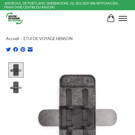
3050 BOUL. DE PORTLAND, SHERBROOKE, J1L 1K1 | 819-346-8979 (ANCIEN
FRANCHISÉ CENTRE DU RASOIR)
Panier
Accueil
/
ÉTUI DE VOYAGE HENSON
Product image slideshow Items