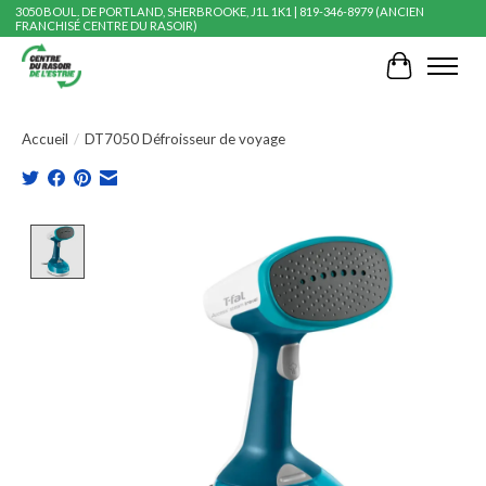
3050 BOUL. DE PORTLAND, SHERBROOKE, J1L 1K1 | 819-346-8979 (ANCIEN
FRANCHISÉ CENTRE DU RASOIR)
Panier
Accueil
/
DT7050 Défroisseur de voyage
Product image slideshow Items