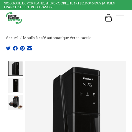
3050 BOUL. DE PORTLAND, SHERBROOKE, J1L 1K1 | 819-346-8979 (ANCIEN
FRANCHISÉ CENTRE DU RASOIR)
Panier
Accueil
/
Moulin à café automatique écran tactile
Product image slideshow Items