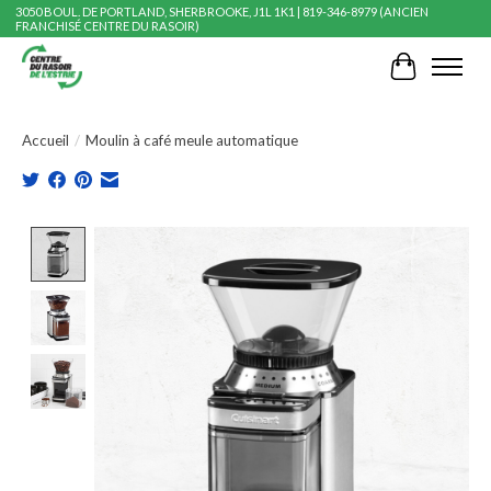
3050 BOUL. DE PORTLAND, SHERBROOKE, J1L 1K1 | 819-346-8979 (ANCIEN
FRANCHISÉ CENTRE DU RASOIR)
Panier
Accueil
/
Moulin à café meule automatique
Product image slideshow Items