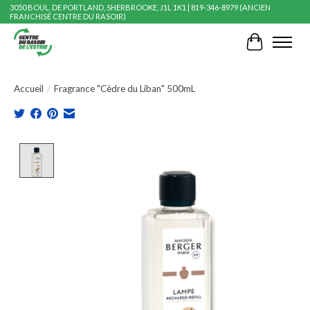
3050 BOUL. DE PORTLAND, SHERBROOKE, J1L 1K1 | 819-346-8979 (ANCIEN
FRANCHISÉ CENTRE DU RASOIR)
Panier
Accueil
/
Fragrance "Cèdre du Liban" 500mL
Product image slideshow Items