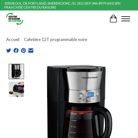
3050 BOUL. DE PORTLAND, SHERBROOKE, J1L 1K1 | 819-346-8979 (ANCIEN
FRANCHISÉ CENTRE DU RASOIR)
Panier
Accueil
/
Cafetière 12T programmable noire
Product image slideshow Items