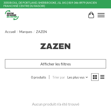
3050 BOUL. DE PORTLAND, SHERBROOKE, J1L 1K1 | 819-346-8979 (ANCIEN
FRANCHISÉ CENTRE DU RASOIR)
Panier
Accueil
/
Marques
/
ZAZEN
ZAZEN
Afficher les filtres
0 produits
Trier par
Les plus vus
Aucun produit n'a été trouvé