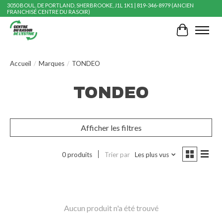
3050 BOUL. DE PORTLAND, SHERBROOKE, J1L 1K1 | 819-346-8979 (ANCIEN
FRANCHISÉ CENTRE DU RASOIR)
Panier
Accueil
/
Marques
/
TONDEO
TONDEO
Afficher les filtres
0 produits
Trier par
Les plus vus
Aucun produit n'a été trouvé