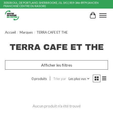
3050 BOUL. DE PORTLAND, SHERBROOKE, J1L 1K1 | 819-346-8979 (ANCIEN
FRANCHISÉ CENTRE DU RASOIR)
Panier
Accueil
/
Marques
/
TERRA CAFE ET THE
TERRA CAFE ET THE
Afficher les filtres
0 produits
Trier par
Les plus vus
Aucun produit n'a été trouvé