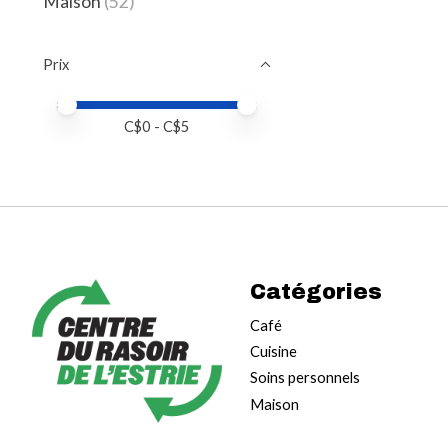
Maison
(52)
Prix
Prix minimum
Price maximum value
C$
0
- C$
5
Catégories
Café
Cuisine
Soins personnels
Maison