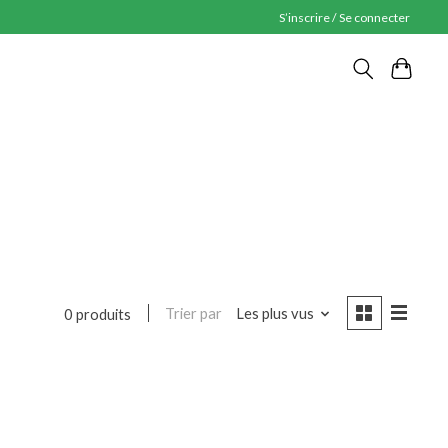
S’inscrire / Se connecter
Trier par
Les plus vus
0 produits