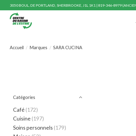
3050 BOUL. DE PORTLAND, SHERBROOKE, J1L 1K1 | 819-346-8979 (ANCI
Accueil
/
Marques
/
SARA CUCINA
Catégories
Café
(172)
Cuisine
(197)
Soins personnels
(179)