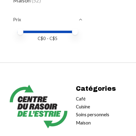
Maison
(52)
Prix
Prix minimum
Price maximum value
C$
0
- C$
5
Catégories
Café
Cuisine
Soins personnels
Maison