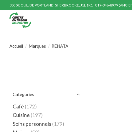
3050 BOUL. DE PORTLAND, SHERBROOKE, J1L 1K1 | 819-346-8979 (ANCI
Accueil
/
Marques
/
RENATA
Catégories
Café
(172)
Cuisine
(197)
Soins personnels
(179)