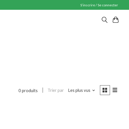
S’inscrire / Se connecter
Trier par
Les plus vus
0 produits