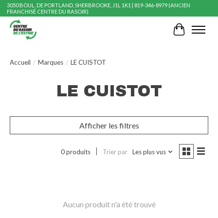
3050 BOUL. DE PORTLAND, SHERBROOKE, J1L 1K1 | 819-346-8979 (ANCIEN
FRANCHISÉ CENTRE DU RASOIR)
Panier
Accueil
/
Marques
/
LE CUISTOT
LE CUISTOT
Afficher les filtres
0 produits
Trier par
Les plus vus
Aucun produit n'a été trouvé