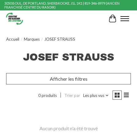
3050 BOUL. DE PORTLAND, SHERBROOKE, J1L 1K1 | 819-346-8979 (ANCIEN
FRANCHISÉ CENTRE DU RASOIR)
Panier
Accueil
/
Marques
/
JOSEF STRAUSS
JOSEF STRAUSS
Afficher les filtres
0 produits
Trier par
Les plus vus
Aucun produit n'a été trouvé