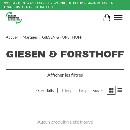
3050 BOUL. DE PORTLAND, SHERBROOKE, J1L 1K1 | 819-346-8979 (ANCIEN
FRANCHISÉ CENTRE DU RASOIR)
Panier
Accueil
/
Marques
/
GIESEN & FORSTHOFF
GIESEN & FORSTHOFF
Afficher les filtres
0 produits
Trier par
Les plus vus
Aucun produit n'a été trouvé