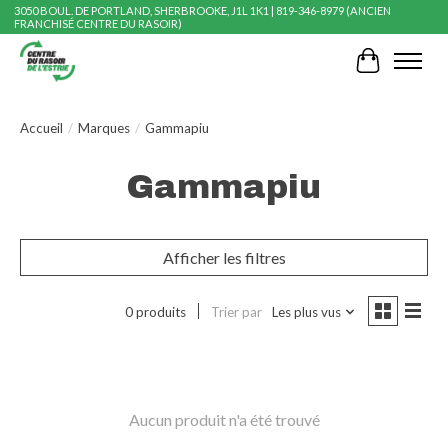
3050 BOUL. DE PORTLAND, SHERBROOKE, J1L 1K1 | 819-346-8979 (ANCIEN
FRANCHISÉ CENTRE DU RASOIR)
Panier
Accueil
/
Marques
/
Gammapiu
Gammapiu
Afficher les filtres
0 produits
Trier par
Les plus vus
Aucun produit n'a été trouvé