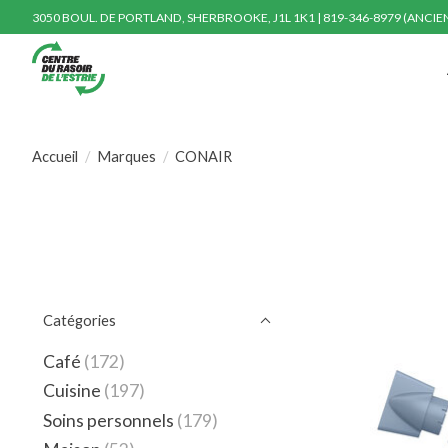
3050 BOUL. DE PORTLAND, SHERBROOKE, J1L 1K1 | 819-346-8979 (ANCI
Accueil
/
Marques
/
CONAIR
Catégories
Café
(172)
Cuisine
(197)
Soins personnels
(179)