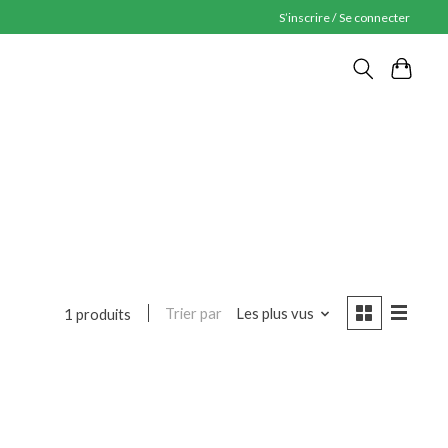
S’inscrire / Se connecter
Trier par
Les plus vus
1 produits