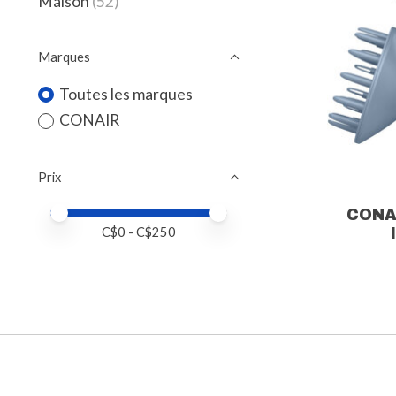
Maison
(52)
Marques
Toutes les marques
CONAIR
Prix
Prix minimum
Price maximum value
CONA
C$
0
- C$
250