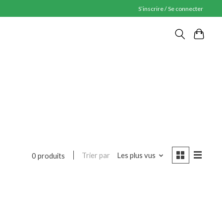
S’inscrire / Se connecter
Trier par
Les plus vus
0 produits