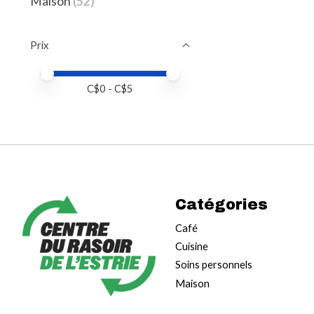
Maison
(52)
Prix
Prix minimum
Price maximum value
C$
0
- C$
5
Catégories
Café
Cuisine
Soins personnels
Maison