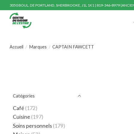
3050 BOUL. DE PORTLAND, SHERBROOKE, J1L 1K1 | 819-346-8979 (ANCI
Accueil
/
Marques
/
CAPTAIN FAWCETT
Catégories
Café
(172)
Cuisine
(197)
Soins personnels
(179)