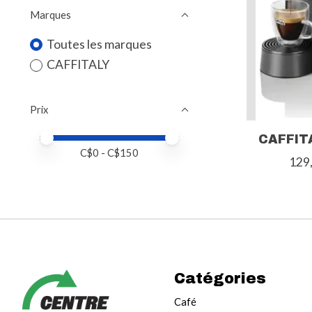
Marques
Toutes les marques
CAFFITALY
Prix
Prix minimum
Price maximum value
CAFFIT
C$
0
- C$
150
129
Catégories
Café