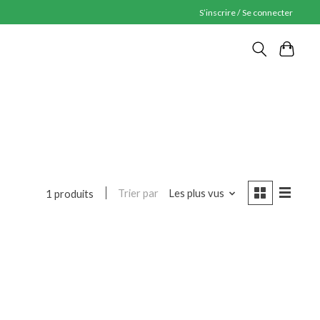
S’inscrire / Se connecter
Trier par
Les plus vus
1 produits