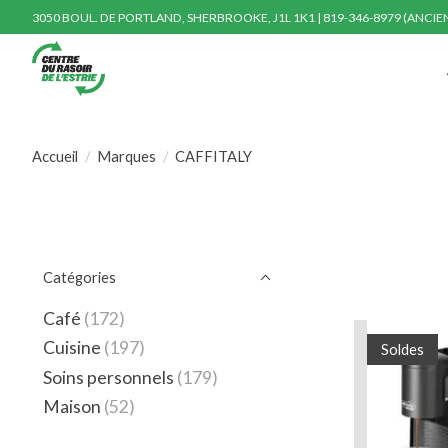
3050 BOUL. DE PORTLAND, SHERBROOKE, J1L 1K1 | 819-346-8979 (ANCI
Accueil
/
Marques
/
CAFFITALY
Catégories
Café
(172)
Cuisine
(197)
Soldes
Soins personnels
(179)
Maison
(52)