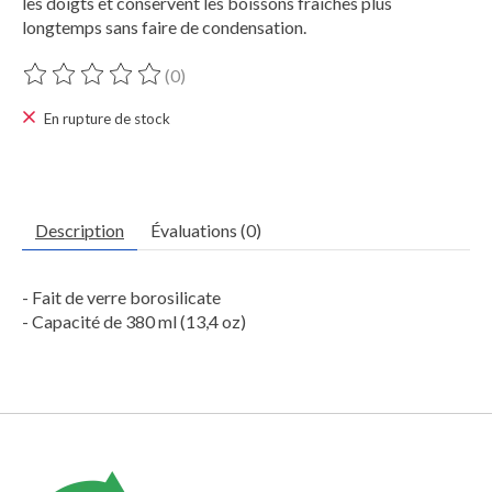
les doigts et conservent les boissons fraîches plus
longtemps sans faire de condensation.
(0)
Ce produit est évalué à
0
sur 5
En rupture de stock
Description
Évaluations (0)
- Fait de verre borosilicate
- Capacité de 380 ml (13,4 oz)