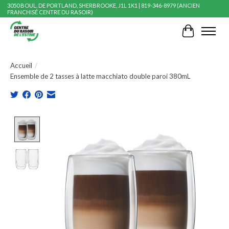
3050 BOUL. DE PORTLAND, SHERBROOKE, J1L 1K1 | 819-346-8979 (ANCIEN
FRANCHISÉ CENTRE DU RASOIR)
Panier
Accueil
/
Ensemble de 2 tasses à latte macchiato double paroi 380mL
Product image slideshow Items