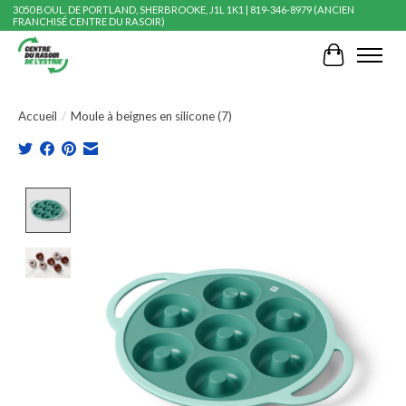
3050 BOUL. DE PORTLAND, SHERBROOKE, J1L 1K1 | 819-346-8979 (ANCIEN
FRANCHISÉ CENTRE DU RASOIR)
Panier
Accueil
/
Moule à beignes en silicone (7)
Product image slideshow Items