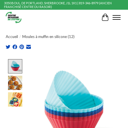
3050 BOUL. DE PORTLAND, SHERBROOKE, J1L 1K1 | 819-346-8979 (ANCIEN
FRANCHISÉ CENTRE DU RASOIR)
Panier
Accueil
/
Moules à muffin en silicone (12)
Product image slideshow Items