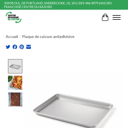
3050 BOUL. DE PORTLAND, SHERBROOKE, J1L 1K1 | 819-346-8979 (ANCIEN
FRANCHISÉ CENTRE DU RASOIR)
Panier
Accueil
/
Plaque de cuisson antiadhésive
Product image slideshow Items