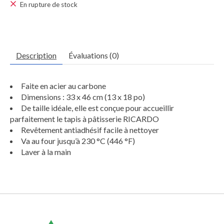
En rupture de stock
Description
Évaluations (0)
Faite en acier au carbone
Dimensions : 33 x 46 cm (13 x 18 po)
De taille idéale, elle est conçue pour accueillir
parfaitement le tapis à pâtisserie RICARDO
Revêtement antiadhésif facile à nettoyer
Va au four jusqu’à 230 °C (446 °F)
Laver à la main