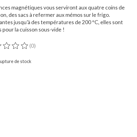
nces magnétiques vous serviront aux quatre coins de
son, des sacs à refermer aux mémos sur le frigo.
antes jusqu’à des températures de 200 °C, elles sont
s pour la cuisson sous-vide !
(0)
duit est évalué à
0
sur 5
rupture de stock