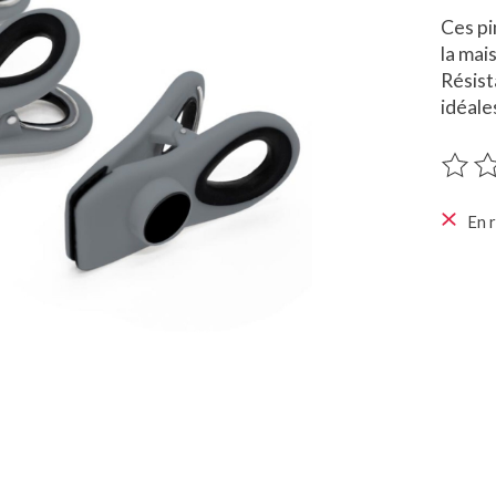
Ces pi
la mai
Résist
idéale
Ce pro
En 