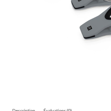
Description
Évaluations (0)