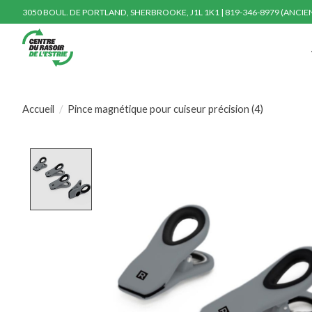
3050 BOUL. DE PORTLAND, SHERBROOKE, J1L 1K1 | 819-346-8979 (ANCI
Accueil
/
Pince magnétique pour cuiseur précision (4)
Product image slideshow Items