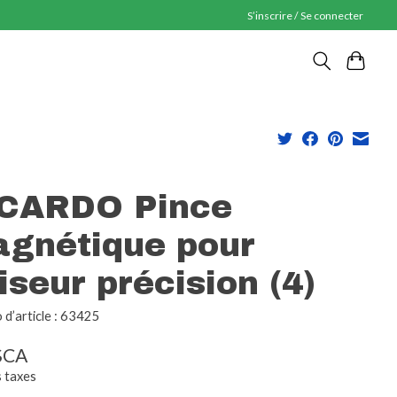
S’inscrire / Se connecter
CARDO Pince
gnétique pour
iseur précision (4)
d’article : 63425
$CA
s taxes