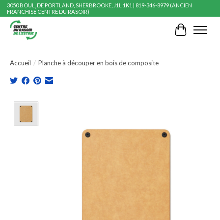
3050 BOUL. DE PORTLAND, SHERBROOKE, J1L 1K1 | 819-346-8979 (ANCIEN
FRANCHISÉ CENTRE DU RASOIR)
Panier
Accueil
/
Planche à découper en bois de composite
Product image slideshow Items