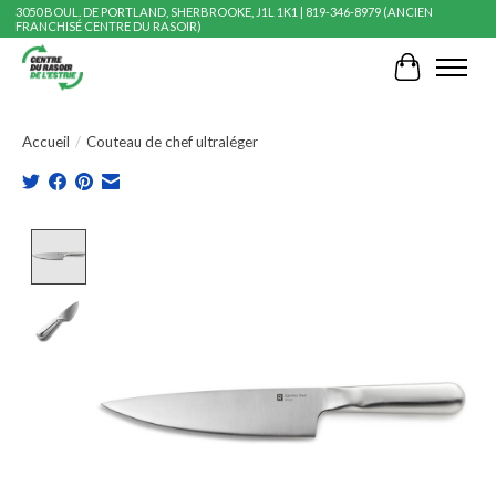
3050 BOUL. DE PORTLAND, SHERBROOKE, J1L 1K1 | 819-346-8979 (ANCIEN
FRANCHISÉ CENTRE DU RASOIR)
Panier
Accueil
/
Couteau de chef ultraléger
Product image slideshow Items