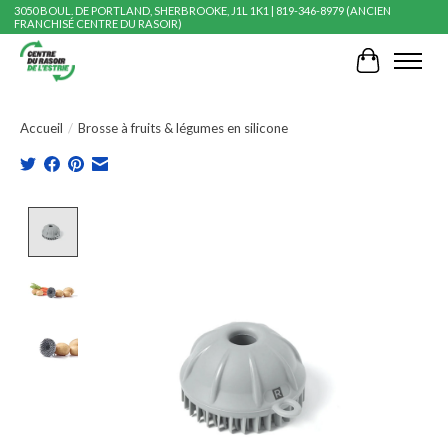
3050 BOUL. DE PORTLAND, SHERBROOKE, J1L 1K1 | 819-346-8979 (ANCIEN
FRANCHISÉ CENTRE DU RASOIR)
Panier
Accueil
/
Brosse à fruits & légumes en silicone
Product image slideshow Items