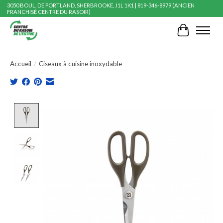
3050 BOUL. DE PORTLAND, SHERBROOKE, J1L 1K1 | 819-346-8979 (ANCIEN
FRANCHISÉ CENTRE DU RASOIR)
Panier
Accueil
/
Ciseaux à cuisine inoxydable
Product image slideshow Items