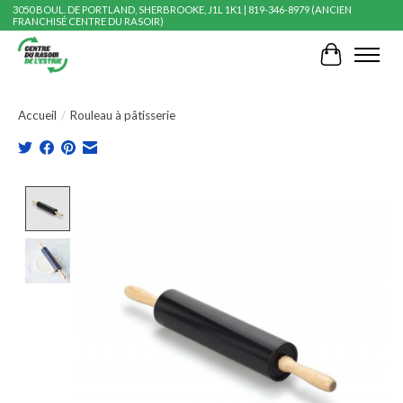
3050 BOUL. DE PORTLAND, SHERBROOKE, J1L 1K1 | 819-346-8979 (ANCIEN
FRANCHISÉ CENTRE DU RASOIR)
Panier
Accueil
/
Rouleau à pâtisserie
Product image slideshow Items