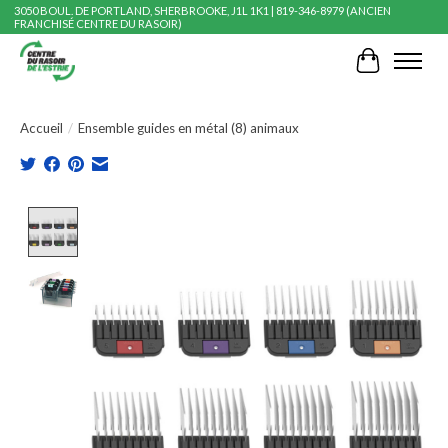
3050 BOUL. DE PORTLAND, SHERBROOKE, J1L 1K1 | 819-346-8979 (ANCIEN
FRANCHISÉ CENTRE DU RASOIR)
Panier
Accueil
/
Ensemble guides en métal (8) animaux
Product image slideshow Items