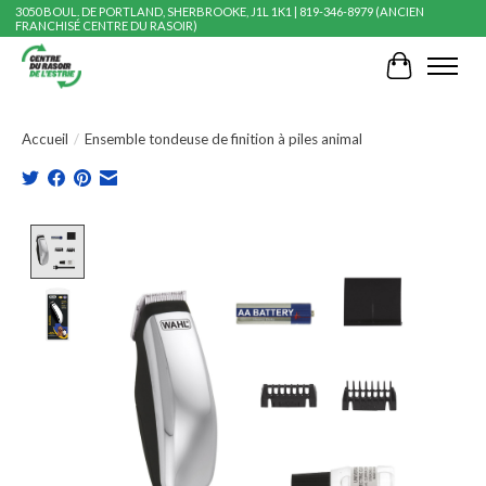
3050 BOUL. DE PORTLAND, SHERBROOKE, J1L 1K1 | 819-346-8979 (ANCIEN
FRANCHISÉ CENTRE DU RASOIR)
Panier
Accueil
/
Ensemble tondeuse de finition à piles animal
Product image slideshow Items