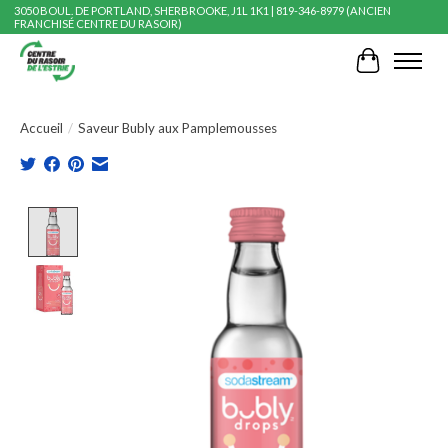
3050 BOUL. DE PORTLAND, SHERBROOKE, J1L 1K1 | 819-346-8979 (ANCIEN
FRANCHISÉ CENTRE DU RASOIR)
Panier
Accueil
/
Saveur Bubly aux Pamplemousses
Product image slideshow Items